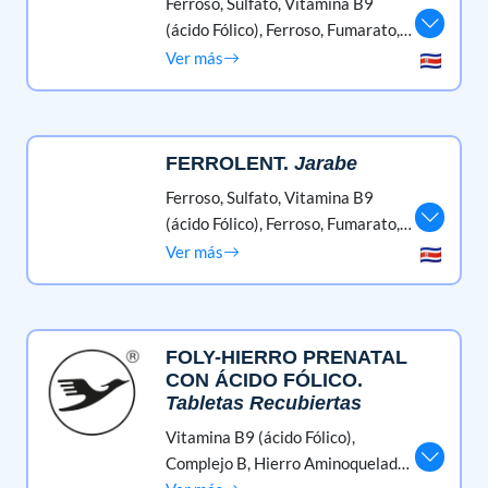
Ferroso, Sulfato,
Vitamina B9
(ácido Fólico),
Ferroso, Fumarato,
Complejo B,
Vitamina E (tocoferol)
Ver más
FERROLENT
.
Jarabe
Ferroso, Sulfato,
Vitamina B9
(ácido Fólico),
Ferroso, Fumarato,
Complejo B,
Vitamina E (tocoferol)
Ver más
FOLY-HIERRO PRENATAL
CON ÁCIDO FÓLICO
.
Tabletas Recubiertas
Vitamina B9 (ácido Fólico),
Complejo B,
Hierro Aminoquelado,