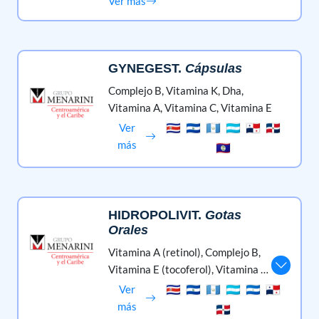
Vitamina C (ácido Ascórbico)
Ver más
GYNEGEST
.
Cápsulas
Complejo B,
Vitamina K,
Dha,
Vitamina A,
Vitamina C,
Vitamina E
Ver
más
HIDROPOLIVIT
.
Gotas
Orales
Vitamina A (retinol),
Complejo B,
Vitamina E (tocoferol),
Vitamina D,
Vitamina C (ácido Ascórbico)
Ver
más