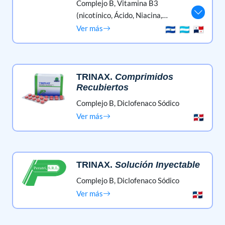
Complejo B,
Vitamina B3
(nicotínico, Ácido, Niacina,
Niacinamida, Nicotinamida),
Ver más
Silimarina,
Riboflavina (vitamina
B2)
TRINAX
.
Comprimidos
Recubiertos
Complejo B,
Diclofenaco Sódico
Ver más
TRINAX
.
Solución Inyectable
Complejo B,
Diclofenaco Sódico
Ver más