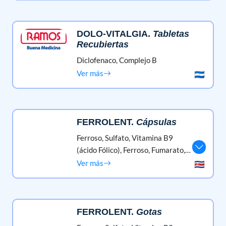
DOLO-VITALGIA
.
Tabletas
Recubiertas
Diclofenaco,
Complejo B
Ver más
FERROLENT
.
Cápsulas
Ferroso, Sulfato,
Vitamina B9
(ácido Fólico),
Ferroso, Fumarato,
Complejo B,
Vitamina E (tocoferol)
Ver más
FERROLENT
.
Gotas