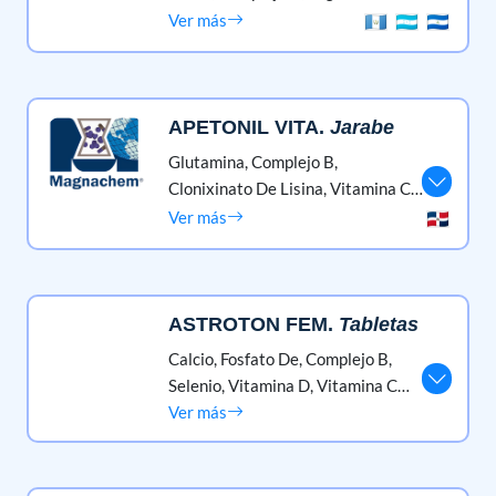
Ver más
APETONIL VITA
.
Jarabe
Glutamina,
Complejo B,
Clonixinato De Lisina,
Vitamina C
(ácido Ascórbico)
Ver más
ASTROTON FEM
.
Tabletas
Calcio, Fosfato De,
Complejo B,
Selenio,
Vitamina D,
Vitamina C
(ácido Ascórbico)
Ver más