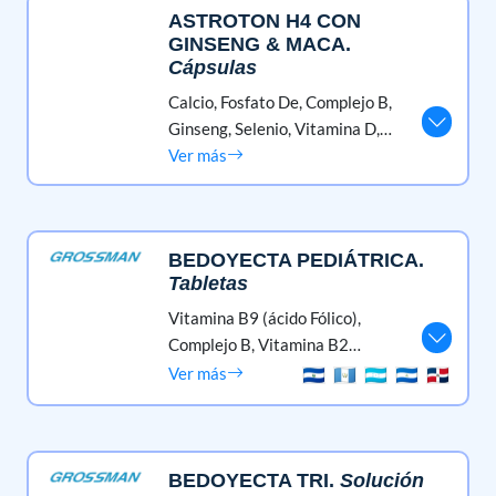
ASTROTON H4 CON
GINSENG & MACA
.
Cápsulas
Calcio, Fosfato De,
Complejo B,
Ginseng,
Selenio,
Vitamina D,
Vitamina C (ácido Ascórbico)
Ver más
BEDOYECTA PEDIÁTRICA
.
Tabletas
Vitamina B9 (ácido Fólico),
Complejo B,
Vitamina B2
(riboflavina),
Vitamina B3
Ver más
(nicotínico, Ácido, Niacina,
Niacinamida, Nicotinamida)
BEDOYECTA TRI
.
Solución