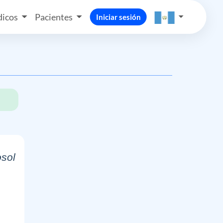
icos
Pacientes
Iniciar sesión
osol